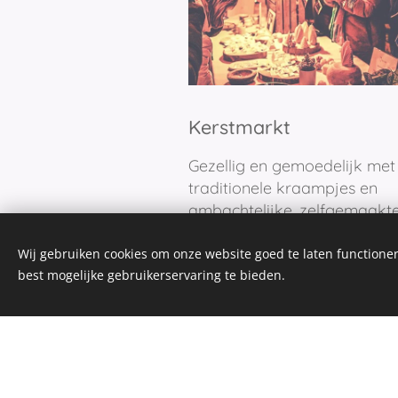
Kerstmarkt
Gezellig en gemoedelijk met
traditionele kraampjes en
ambachtelijke, zelfgemaakt
producten.
Wij gebruiken cookies om onze website goed te laten functioner
best mogelijke gebruikerservaring te bieden.
©20