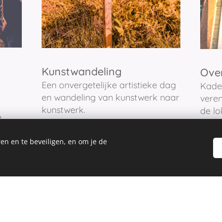
Kunstwandeling
Ove
Een onvergetelijke artistieke dag
Kade
en wandeling van kunstwerk naar
veren
kunstwerk.
de lo
e
en en te beveiligen, en om je de
24 Vzw K.A.D.E Pastoriestraat 13, 3150 Haacht. Alle rechten voorbehou
Cookies